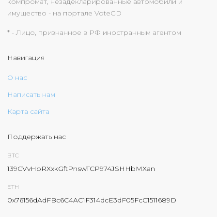
компромат, незадекларированные автомобили и
имущество - на портале VoteGD
* - Лицо, признанное в РФ иностранным агентом
Навигация
О нас
Написать нам
Карта сайта
Поддержать нас
BTC
139CVvHoRXxkGftPnswTCP974JSHHbMXan
ETH
0x76156dAdFBc6C4AC1F314dcE3dF05FcC1511689D