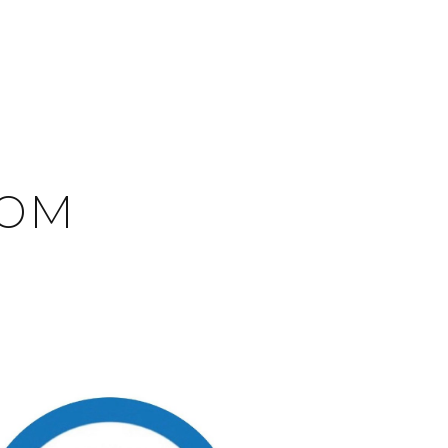
том
е