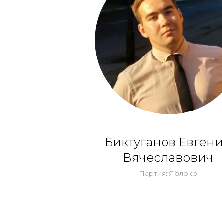
Биктуганов Евген
Вячеславович
Партия: Яблоко