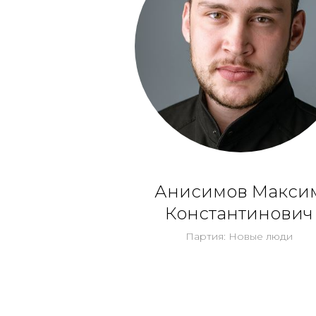
Анисимов Макси
Константинович
Партия: Новые люди