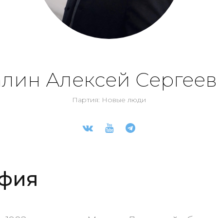
лин Алексей Сергее
Партия: Новые люди
фия