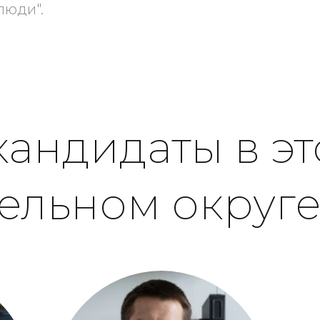
люди".
кандидаты в э
ельном округ