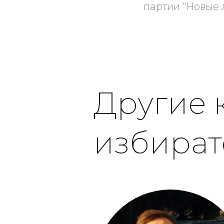
партии "Новые 
Другие 
избират