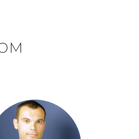
том
е