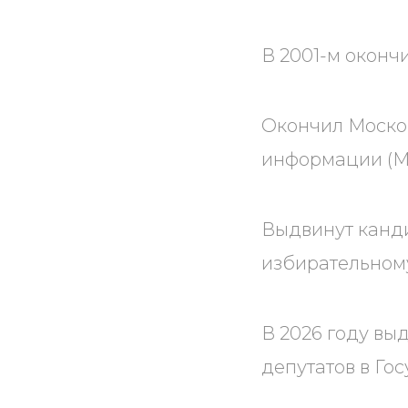
В 2001-м оконч
Окончил Моско
информации (
Выдвинут канди
избирательному
В 2026 году вы
депутатов в Го