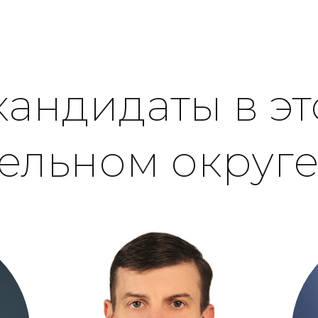
кандидаты в э
ельном округ