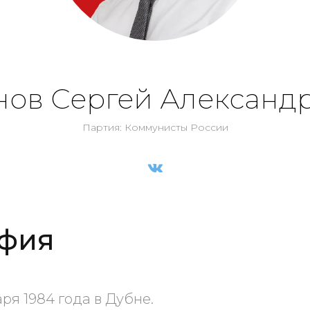
нов Сергей Александ
Партия: Коммунисты России
фия
ря 1984 года в Дубне.