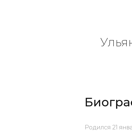
Улья
Биогра
Родился 21 янва