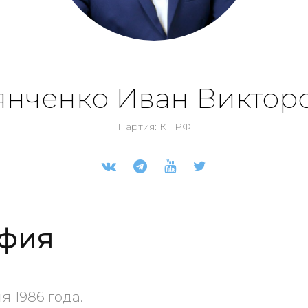
янченко Иван Виктор
Партия: КПРФ
фия
я 1986 года.