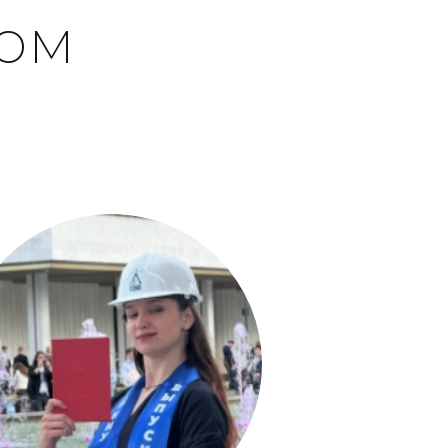
том
е