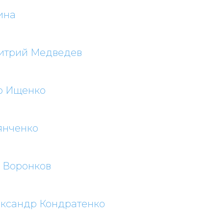
ина
итрий Медведев
р Ищенко
янченко
 Воронков
ксандр Кондратенко