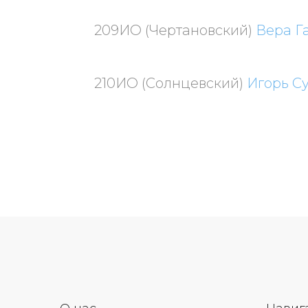
209ИО (Чертановский)
Вера Г
210ИО (Солнцевский)
Игорь С