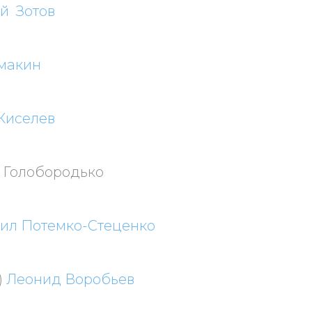
й Зотов
макин
Киселев
 Голобородько
ил Потемко-Стеценко
)
Леонид Воробьев