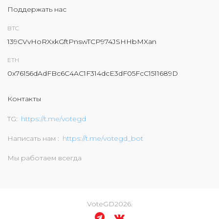
Поддержать нас
BTC
139CVvHoRXxkGftPnswTCP974JSHHbMXan
ETH
0x76156dAdFBc6C4AC1F314dcE3dF05FcC1511689D
Контакты
TG
https://t.me/votegd
Написать нам
https://t.me/votegd_bot
Мы работаем всегда
VoteGD
2026
.