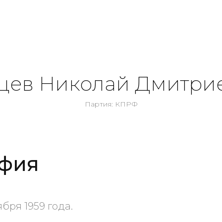
цев Николай Дмитри
Партия: КПРФ
фия
бря 1959 года.