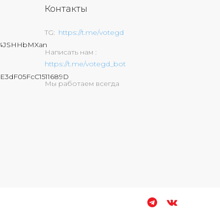
Контакты
TG
https://t.me/votegd
74JSHHbMXan
Написать нам
https://t.me/votegd_bot
E3dF05FcC1511689D
Мы работаем всегда