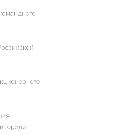
 командного
Российской
акционерного
ния
в городе