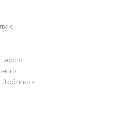
тва с
 партия
ьного
я Люблино в