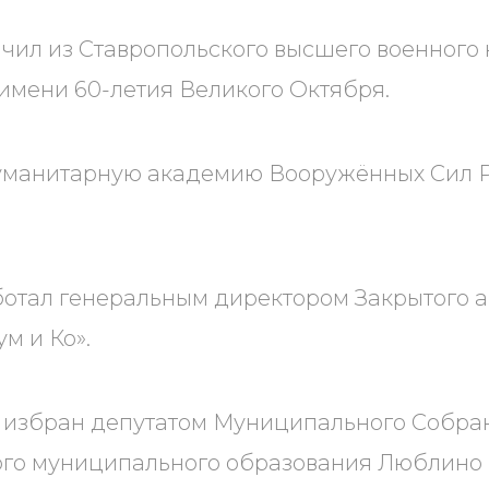
ончил из Ставропольского высшего военного
имени 60-летия Великого Октября.
 Гуманитарную академию Вооружённых Сил 
ботал генеральным директором Закрытого 
м и Ко».
л избран депутатом Муниципального Собра
ого муниципального образования Люблино 