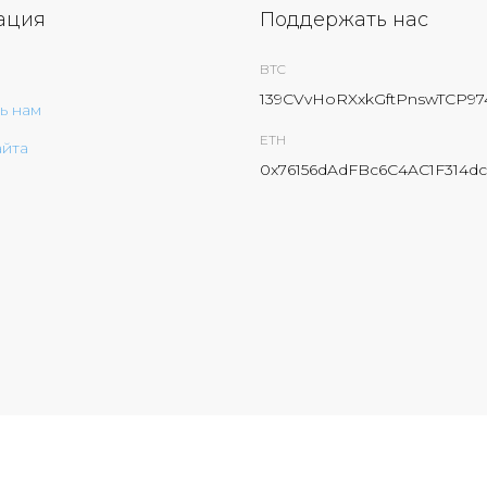
ация
Поддержать нас
BTC
139CVvHoRXxkGftPnswTCP9
ь нам
ETH
айта
0x76156dAdFBc6C4AC1F314dc