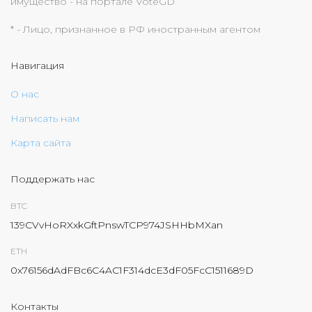
имущество - на портале VoteGD
* - Лицо, признанное в РФ иностранным агентом
Навигация
О нас
Написать нам
Карта сайта
Поддержать нас
BTC
139CVvHoRXxkGftPnswTCP974JSHHbMXan
ETH
0x76156dAdFBc6C4AC1F314dcE3dF05FcC1511689D
Контакты