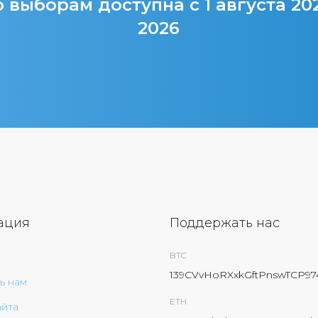
 выборам доступна с 1 августа 20
2026
ация
Поддержать нас
BTC
139CVvHoRXxkGftPnswTCP9
ь нам
ETH
айта