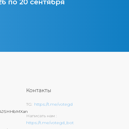
26 по 20 сентября
Контакты
TG
https://t.me/votegd
74JSHHbMXan
Написать нам
https://t.me/votegd_bot