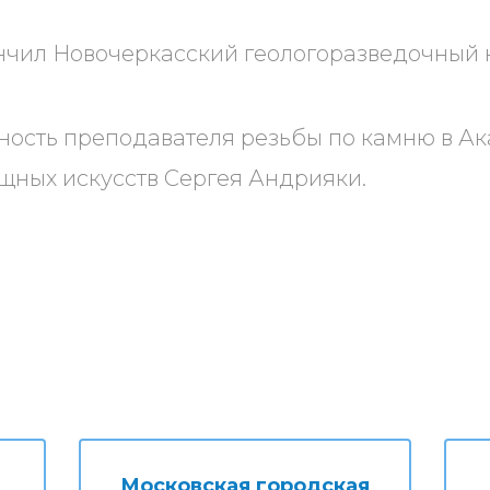
ончил Новочеркасский геологоразведочный 
ность преподавателя резьбы по камню в А
щных искусств Сергея Андрияки.
Московская городская