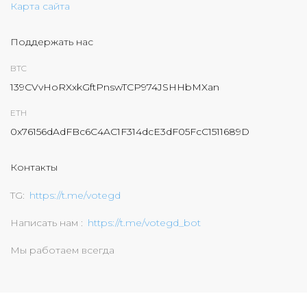
Карта сайта
Поддержать нас
BTC
139CVvHoRXxkGftPnswTCP974JSHHbMXan
ETH
0x76156dAdFBc6C4AC1F314dcE3dF05FcC1511689D
Контакты
TG
https://t.me/votegd
Написать нам
https://t.me/votegd_bot
Мы работаем всегда