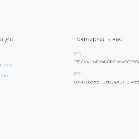
ация
Поддержать нас
BTC
139CVvHoRXxkGftPnswTCP9
ь нам
ETH
айта
0x76156dAdFBc6C4AC1F314dc