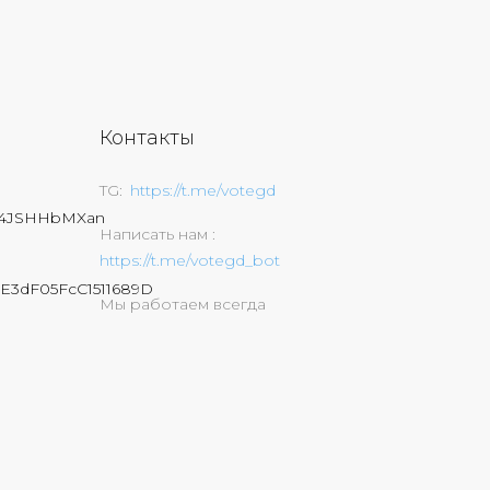
Контакты
TG
https://t.me/votegd
74JSHHbMXan
Написать нам
https://t.me/votegd_bot
E3dF05FcC1511689D
Мы работаем всегда