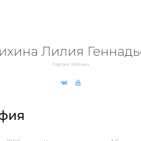
ихина Лилия Геннадь
Партия: Яблоко
фия