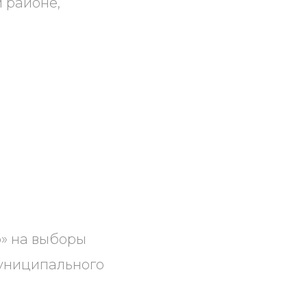
 районе,
о» на выборы
униципального