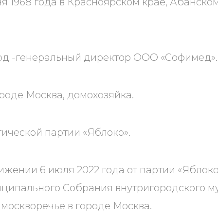
я 1968 года в Красноярском крае, Абанском
 год -генеральный директор ООО «Софимед».
роде Москва, домохозяйка.
тической партии «Яблоко».
ижении 6 июля 2022 года от партии «Яблок
иципального Собрания внутригородского м
москворечье в городе Москва.