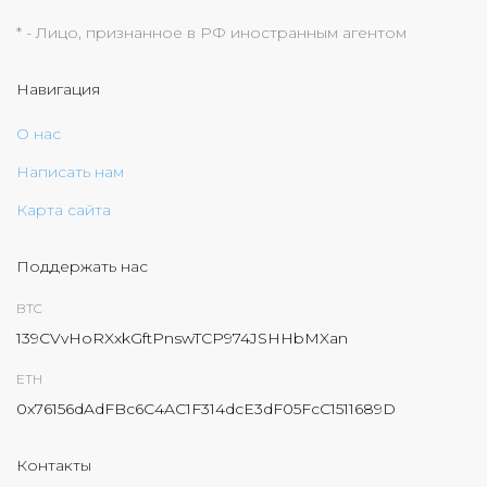
* - Лицо, признанное в РФ иностранным агентом
Навигация
О нас
Написать нам
Карта сайта
Поддержать нас
BTC
139CVvHoRXxkGftPnswTCP974JSHHbMXan
ETH
0x76156dAdFBc6C4AC1F314dcE3dF05FcC1511689D
Контакты