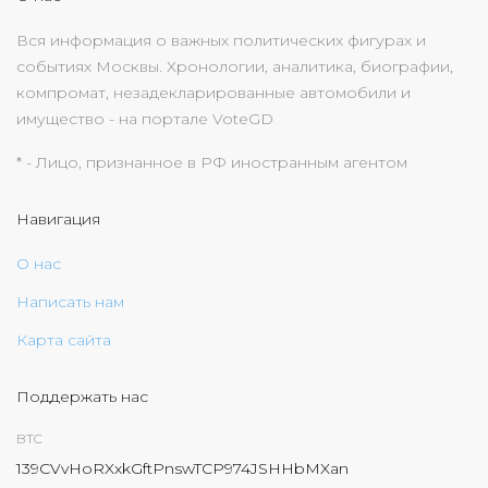
Вся информация о важных политических фигурах и
событиях Москвы. Хронологии, аналитика, биографии,
компромат, незадекларированные автомобили и
имущество - на портале VoteGD
* - Лицо, признанное в РФ иностранным агентом
Навигация
О нас
Написать нам
Карта сайта
Поддержать нас
BTC
139CVvHoRXxkGftPnswTCP974JSHHbMXan