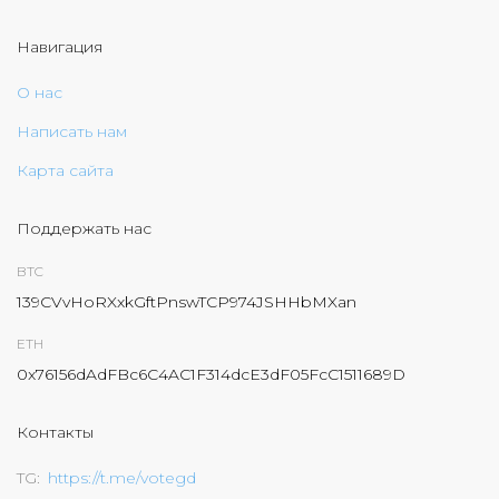
Навигация
О нас
Написать нам
Карта сайта
Поддержать нас
BTC
139CVvHoRXxkGftPnswTCP974JSHHbMXan
ETH
0x76156dAdFBc6C4AC1F314dcE3dF05FcC1511689D
Контакты
TG
https://t.me/votegd