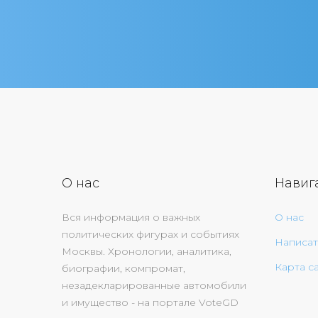
О нас
Навиг
Вся информация о важных
О нас
политических фигурах и событиях
Написат
Москвы. Хронологии, аналитика,
Карта с
биографии, компромат,
незадекларированные автомобили
и имущество - на портале VoteGD