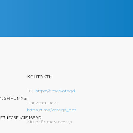
Контакты
TG
https://t.me/votegd
74JSHHbMXan
Написать нам
https://t.me/votegd_bot
E3dF05FcC1511689D
Мы работаем всегда