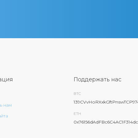
ация
Поддержать нас
BTC
139CVvHoRXxkGftPnswTCP9
ь нам
ETH
айта
0x76156dAdFBc6C4AC1F314dc