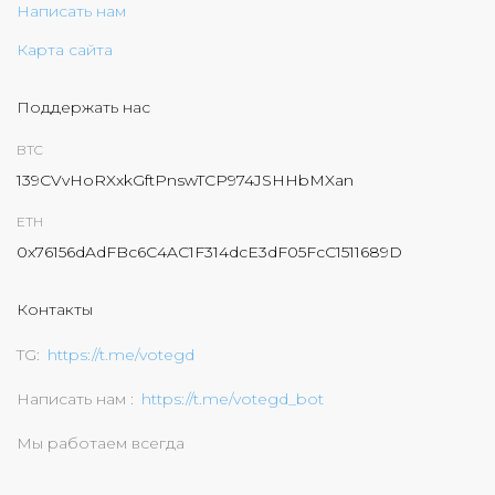
Написать нам
Карта сайта
Поддержать нас
BTC
139CVvHoRXxkGftPnswTCP974JSHHbMXan
ETH
0x76156dAdFBc6C4AC1F314dcE3dF05FcC1511689D
Контакты
TG
https://t.me/votegd
Написать нам
https://t.me/votegd_bot
Мы работаем всегда