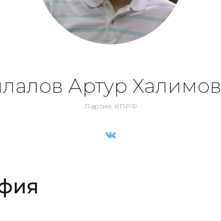
лалов Артур Халимо
Партия: КПРФ
фия