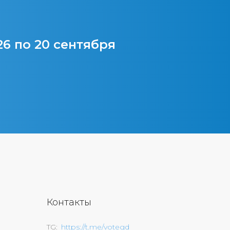
26 по 20 сентября
Контакты
TG
https://t.me/votegd