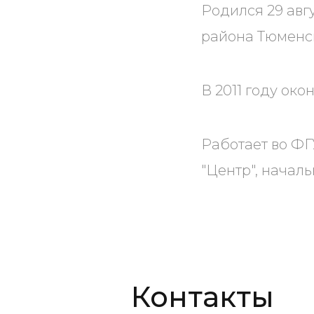
Родился 29 авг
района Тюменск
В 2011 году ок
Работает во ФГ
"Центр", началь
Контакты