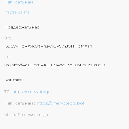
Написать нам
Карта сайта
Поддержать нас
BTC
139CVvHoRXxkGftPnswTCP974JSHHbMXan
ETH
0x76156dAdFBc6C4AC1F314dcE3dF05FcC1511689D
Контакты
TG
https://t.me/votegd
Написать нам
https://t.me/votegd_bot
Мы работаем всегда