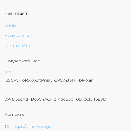
Навигация
О нас
Написать нам
Карта сайта
Поддержать нас
BTC
139CVvHoRXxkGftPnswTCP974JSHHbMXan
ETH
0x76156dAdFBc6C4AC1F314dcE3dF05FcC1511689D
Контакты
TG
https://t.me/votegd