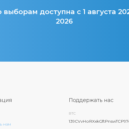
 выборам доступна с 1 августа 20
2026
ация
Поддержать нас
BTC
139CVvHoRXxkGftPnswTCP9
ь нам