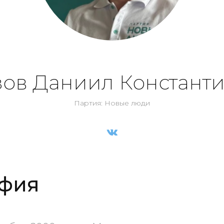
ов Даниил Констант
Партия: Новые люди
фия