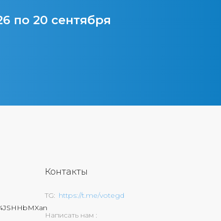
26 по 20 сентября
Контакты
TG
https://t.me/votegd
74JSHHbMXan
Написать нам