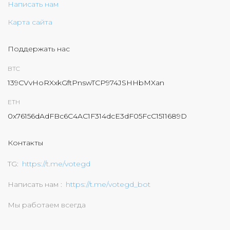
Написать нам
Карта сайта
Поддержать нас
BTC
139CVvHoRXxkGftPnswTCP974JSHHbMXan
ETH
0x76156dAdFBc6C4AC1F314dcE3dF05FcC1511689D
Контакты
TG
https://t.me/votegd
Написать нам
https://t.me/votegd_bot
Мы работаем всегда