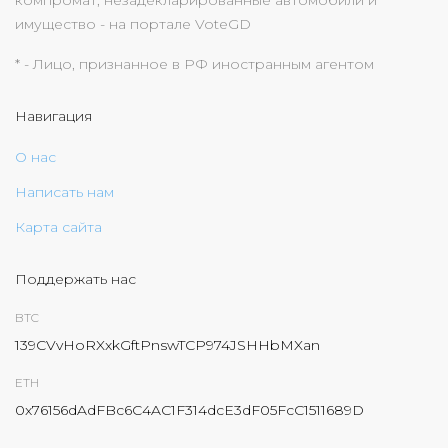
компромат, незадекларированные автомобили и
имущество - на портале VoteGD
* - Лицо, признанное в РФ иностранным агентом
Навигация
О нас
Написать нам
Карта сайта
Поддержать нас
BTC
139CVvHoRXxkGftPnswTCP974JSHHbMXan
ETH
0x76156dAdFBc6C4AC1F314dcE3dF05FcC1511689D