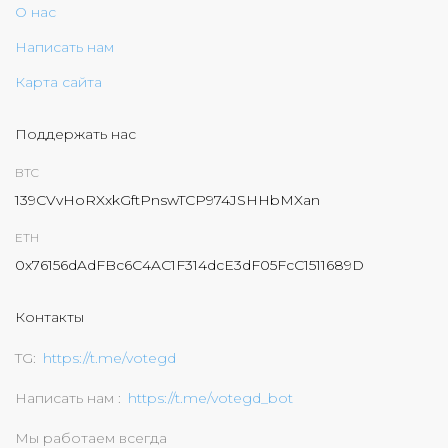
О нас
Написать нам
Карта сайта
Поддержать нас
BTC
139CVvHoRXxkGftPnswTCP974JSHHbMXan
ETH
0x76156dAdFBc6C4AC1F314dcE3dF05FcC1511689D
Контакты
TG
https://t.me/votegd
Написать нам
https://t.me/votegd_bot
Мы работаем всегда