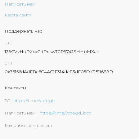
Написать нам
Карта сайта
Поддержать нас
BTC
139CVvHoRXxkGftPnswTCP974JSHHbMXan
ETH
0x76156dAdFBc6C4AC1F314dcE3dF05FcC1511689D
Контакты
TG
https://t.me/votegd
Написать нам
https://t.me/votegd_bot
Мы работаем всегда