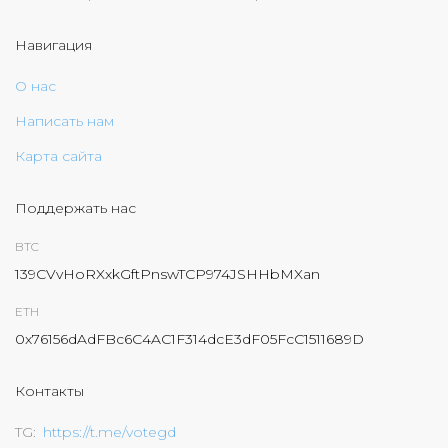
Навигация
О нас
Написать нам
Карта сайта
Поддержать нас
BTC
139CVvHoRXxkGftPnswTCP974JSHHbMXan
ETH
0x76156dAdFBc6C4AC1F314dcE3dF05FcC1511689D
Контакты
TG
https://t.me/votegd