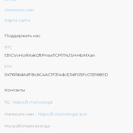
Написать нам
Карта сайта
Поддержать нас
BTC
139CVvHoRXxkGftPnswTCP974JSHHbMXan
ETH
0x76156dAdFBc6C4AC1F314dcE3dF05FcC1511689D
Контакты
TG
https://t.me/votegd
Написать нам
https://t.me/votegd_bot
Мы работаем всегда