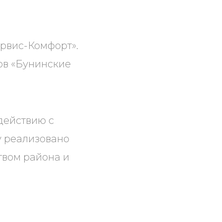
ервис-Комфорт».
ов «Бунинские
действию с
у реализовано
твом района и