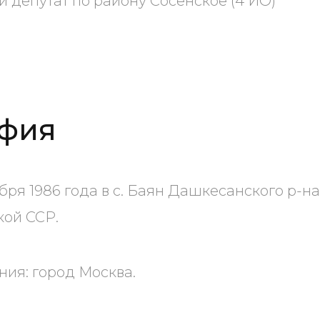
депутат по району Сосенское (4 ИО)
фия
бря 1986 года в с. Баян Дашкесанского р-на
ой ССР.
ия: город Москва.