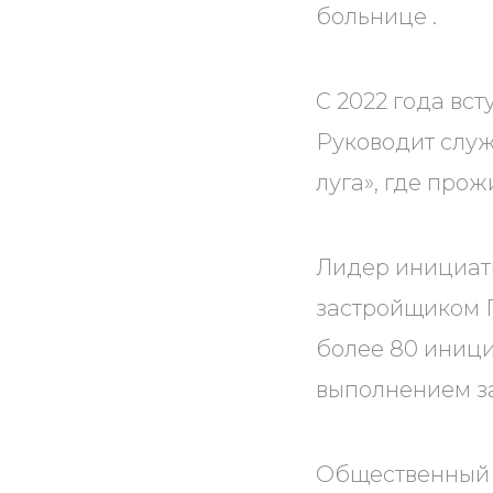
больнице .
С 2022 года вс
Руководит слу
луга», где прож
Лидер инициат
застройщиком Г
более 80 иници
выполнением з
Общественный 