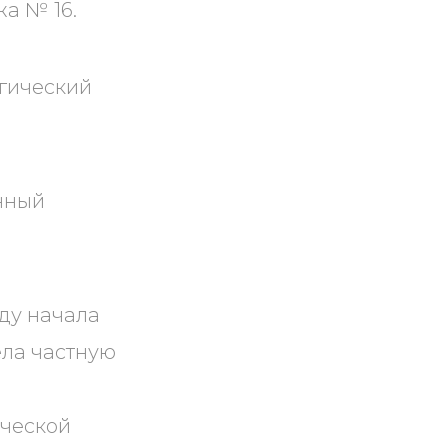
а № 16.
огический
нный
оду начала
ела частную
ической