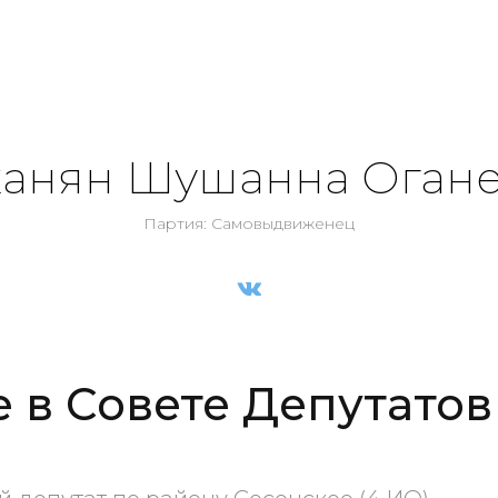
анян Шушанна Оган
Партия: Самовыдвиженец
е в Совете Депутатов