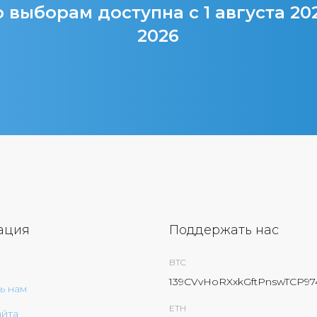
 выборам доступна с 1 августа 20
2026
ация
Поддержать нас
BTC
139CVvHoRXxkGftPnswTCP9
ь нам
ETH
айта