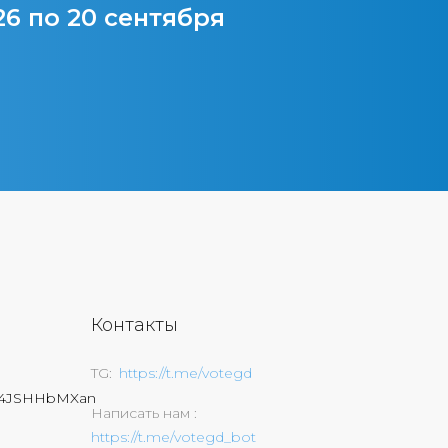
26 по 20 сентября
Контакты
TG
https://t.me/votegd
74JSHHbMXan
Написать нам
https://t.me/votegd_bot