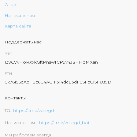
О нас
Написать нам
Карта сайта
Поддержать нас
BTC
139CVvHoRXxkGftPnswTCP974JSHHbMXan
ETH
0x76156dAdFBc6C4AC1F314dcE3dF05FcC1511689D
Контакты
TG
https://t.me/votegd
Написать нам
https://t.me/votegd_bot
Мы работаем всегда