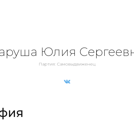
аруша Юлия Сергеев
Партия: Самовыдвиженец
фия