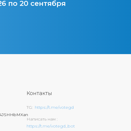
26 по 20 сентября
Контакты
TG
https://t.me/votegd
74JSHHbMXan
Написать нам
https://t.me/votegd_bot