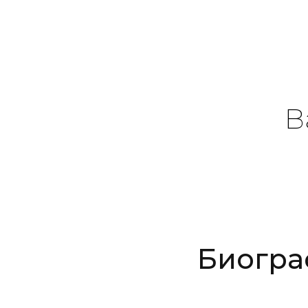
В
Биогра