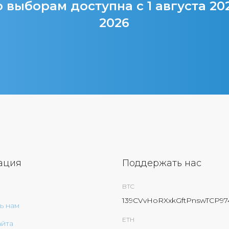
 выборам доступна с 1 августа 20
2026
ация
Поддержать нас
BTC
139CVvHoRXxkGftPnswTCP9
ь нам
ETH
айта