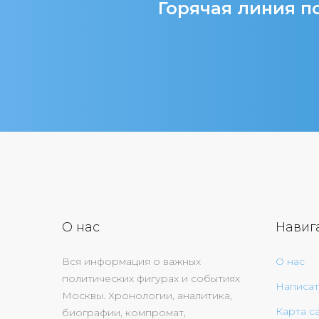
Горячая линия по
О нас
Навиг
Вся информация о важных
О нас
политических фигурах и событиях
Написат
Москвы. Хронологии, аналитика,
Карта с
биографии, компромат,