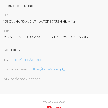
Поддержать нас
BTC
139CVvHoRXxkGftPnswTCP974JSHHbMXan
ETH
0x76156dAdFBc6C4AC1F314dcE3dF05FcC1511689D
Контакты
TG
https://t.me/votegd
Написать нам
https://t.me/votegd_bot
Мы работаем всегда
VoteGD
2026
.