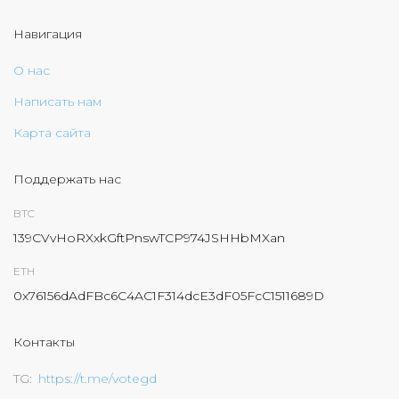
Навигация
О нас
Написать нам
Карта сайта
Поддержать нас
BTC
139CVvHoRXxkGftPnswTCP974JSHHbMXan
ETH
0x76156dAdFBc6C4AC1F314dcE3dF05FcC1511689D
Контакты
TG
https://t.me/votegd