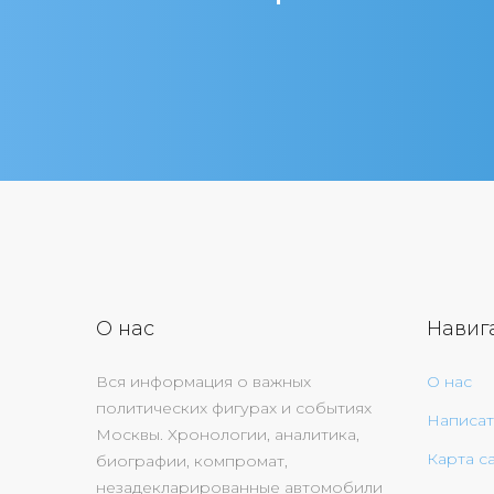
О нас
Навиг
Вся информация о важных
О нас
политических фигурах и событиях
Написат
Москвы. Хронологии, аналитика,
Карта с
биографии, компромат,
незадекларированные автомобили