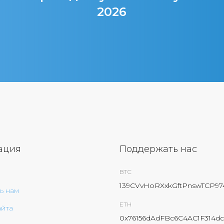
2026
ация
Поддержать нас
BTC
139CVvHoRXxkGftPnswTCP9
ь нам
ETH
айта
0x76156dAdFBc6C4AC1F314dc