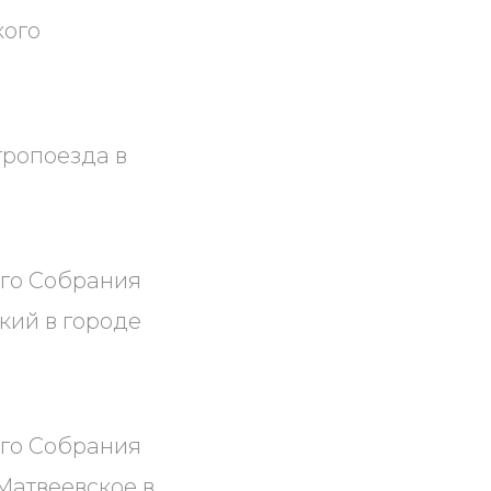
кого
ропоезда в
ого Собрания
кий в городе
ого Собрания
Матвеевское в