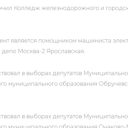
ончил Колледж железнодорожного и городс
ент является помощником машиниста элект
депо Москва-2 Ярославская.
аствовал в выборах депутатов Муниципальн
ого муниципального образования Обручевс
аствовал в выборах депутатов Муниципальн
ого муниципального образования Очаково-