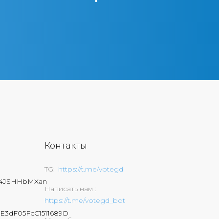
Контакты
TG
https://t.me/votegd
74JSHHbMXan
Написать нам
https://t.me/votegd_bot
E3dF05FcC1511689D