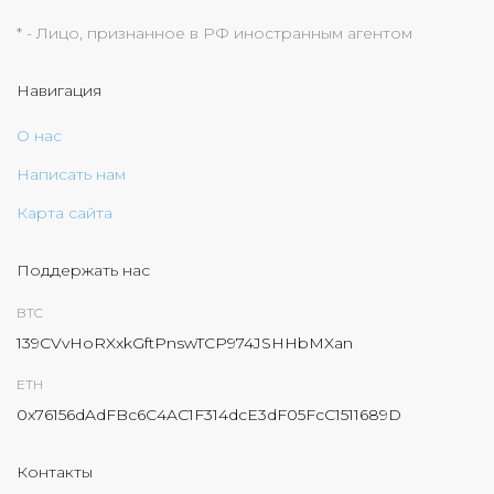
* - Лицо, признанное в РФ иностранным агентом
Навигация
О нас
Написать нам
Карта сайта
Поддержать нас
BTC
139CVvHoRXxkGftPnswTCP974JSHHbMXan
ETH
0x76156dAdFBc6C4AC1F314dcE3dF05FcC1511689D
Контакты