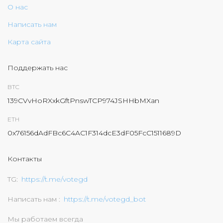
О нас
Написать нам
Карта сайта
Поддержать нас
BTC
139CVvHoRXxkGftPnswTCP974JSHHbMXan
ETH
0x76156dAdFBc6C4AC1F314dcE3dF05FcC1511689D
Контакты
TG
https://t.me/votegd
Написать нам
https://t.me/votegd_bot
Мы работаем всегда