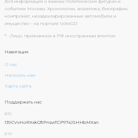
Вся информация о важных политических фигурах и
событиях Москвы. Хронологии, аналитика, биографии,
компромат, незадекларированные автомобили и
имущество - на портале VoteGD
* - Лицо, признанное в РФ иностранным агентом
Навигация
О нас
Написать нам
Карта сайта
Поддержать нас
BTC
139CVvHoRXxkGftPnswTCP974JSHHbMXan
ETH