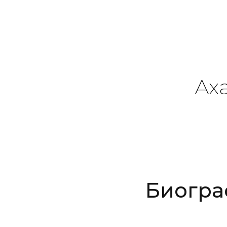
Ах
Биогра