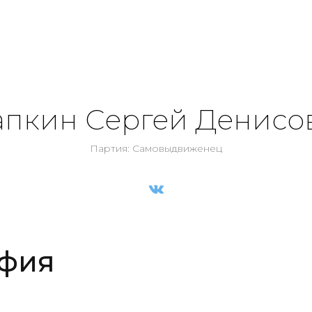
апкин Сергей Денисо
Партия: Самовыдвиженец
фия