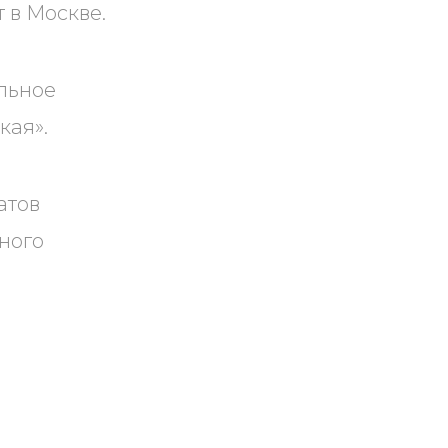
 в Москве.
льное
кая».
атов
ного