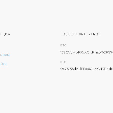
ация
Поддержать нас
BTC
139CVvHoRXxkGftPnswTCP9
ь нам
ETH
айта
0x76156dAdFBc6C4AC1F314dc