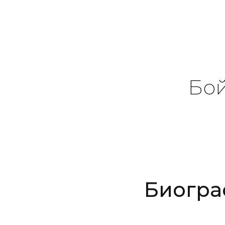
Бой
Биогра