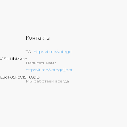
Контакты
TG
https://t.me/votegd
74JSHHbMXan
Написать нам
https://t.me/votegd_bot
E3dF05FcC1511689D
Мы работаем всегда