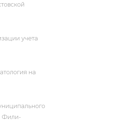
стовской
изации учета
атология на
Муниципального
я Фили-