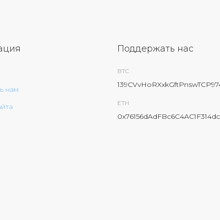
ация
Поддержать нас
BTC
139CVvHoRXxkGftPnswTCP9
ь нам
ETH
айта
0x76156dAdFBc6C4AC1F314dc