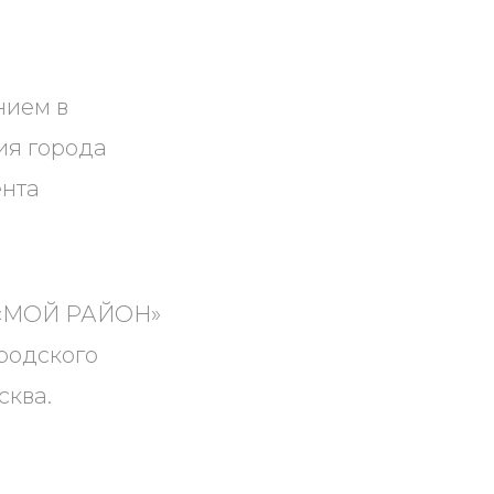
нием в
ия города
ента
й «МОЙ РАЙОН»
родского
сква.