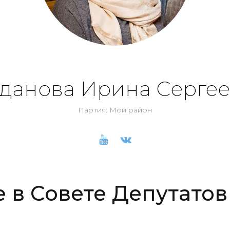
данова Ирина Серге
Партия: Мой район
е в Совете Депутатов