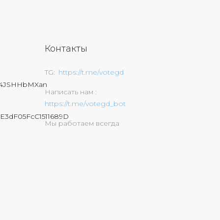
Контакты
TG
https://t.me/votegd
74JSHHbMXan
Написать нам
https://t.me/votegd_bot
E3dF05FcC1511689D
Мы работаем всегда