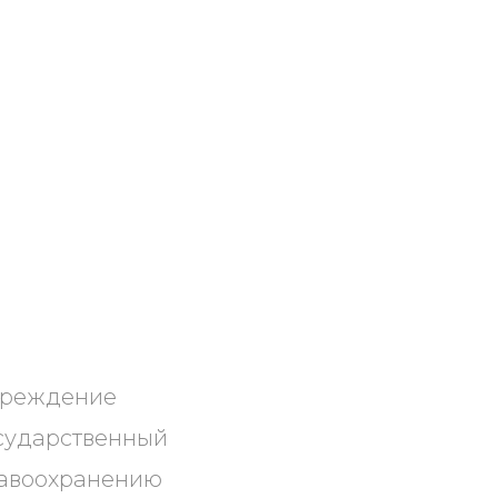
учреждение
сударственный
равоохранению