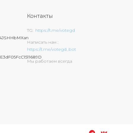
Контакты
TG
https://t.me/votegd
74JSHHbMXan
Написать нам
https://t.me/votegd_bot
E3dF05FcC1511689D
Мы работаем всегда