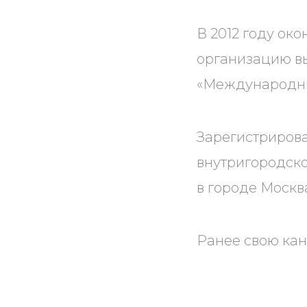
В 2012 году о
организацию в
«Международны
Зарегистриров
внутригородск
в городе Москв
Ранее свою кан