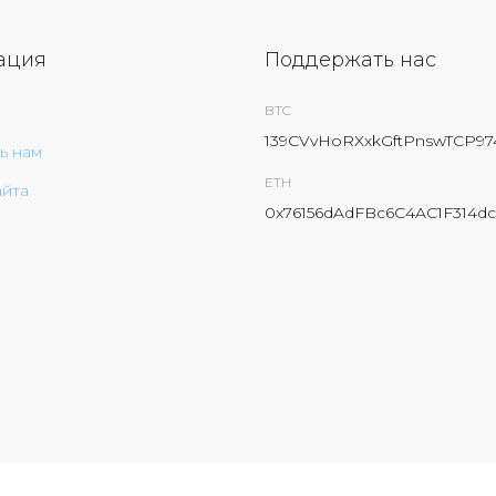
ация
Поддержать нас
BTC
139CVvHoRXxkGftPnswTCP9
ь нам
ETH
айта
0x76156dAdFBc6C4AC1F314dc