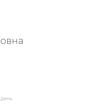
ровна
 день.