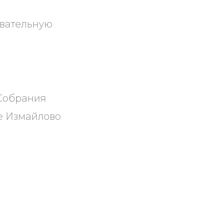
овательную
 Собрания
е Измайлово