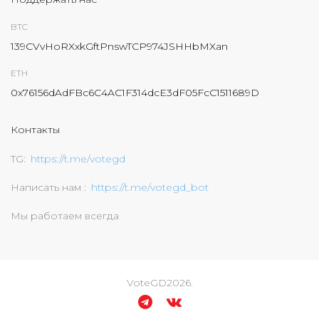
BTC
139CVvHoRXxkGftPnswTCP974JSHHbMXan
ETH
0x76156dAdFBc6C4AC1F314dcE3dF05FcC1511689D
Контакты
TG
https://t.me/votegd
Написать нам
https://t.me/votegd_bot
Мы работаем всегда
VoteGD
2026
.