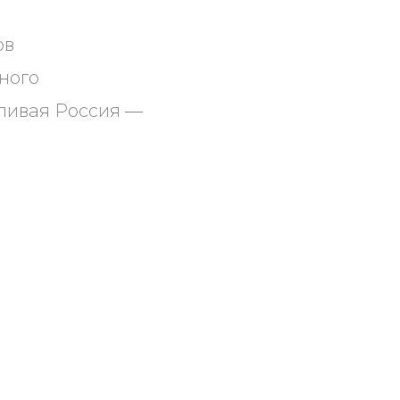
ов
ного
дливая Россия —