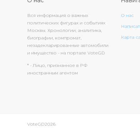
О нас
Навиг
Вся информация о важных
О нас
политических фигурах и событиях
Написат
Москвы. Хронологии, аналитика,
Карта с
биографии, компромат,
незадекларированные автомобили
и имущество - на портале VoteGD
* - Лицо, признанное в РФ
иностранным агентом
VoteGD
2026
.