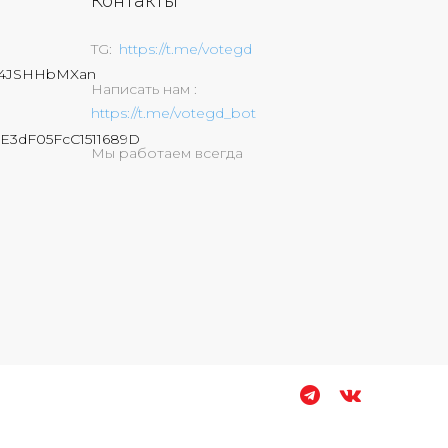
Контакты
TG
https://t.me/votegd
74JSHHbMXan
Написать нам
https://t.me/votegd_bot
E3dF05FcC1511689D
Мы работаем всегда