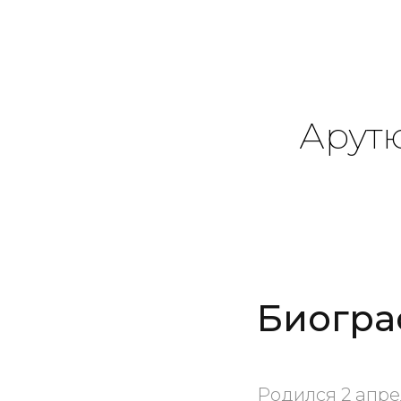
Арут
Биогра
Родился 2 апре