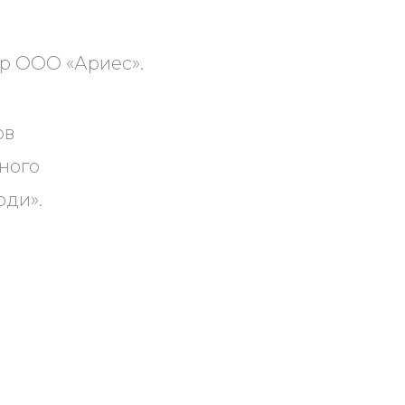
р ООО «Ариес».
ов
ного
юди».