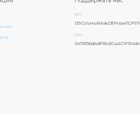
ация
Поддержать нас
BTC
139CVvHoRXxkGftPnswTCP9
ь нам
ETH
айта
0x76156dAdFBc6C4AC1F314dc