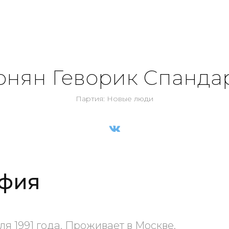
юнян Геворик Спанда
Партия: Новые люди
фия
ля 1991 года. Проживает в Москве.