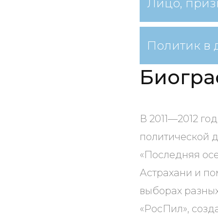
Лицо, приз
Политик в 
Биогра
В 2011—2012 го
политической д
«Последняя осе
Астрахани и по
выборах разных
«РосПил», созд