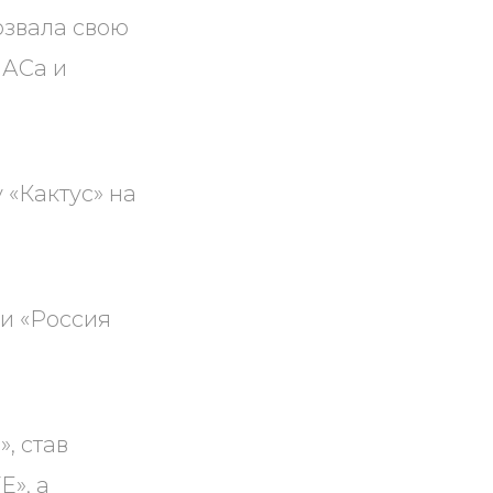
озвала свою
НАСа и
 «Кактус» на
ии «Россия
, став
», а