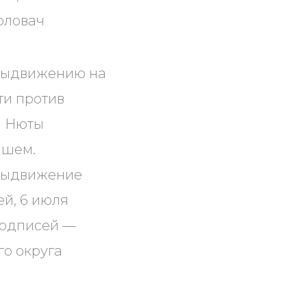
оловач
 выдвижению на
ти против
ы Нюты
йшем.
 выдвижение
й, 6 июля
подписей —
го округа