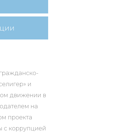
ации
 гражданско-
селигер» и
ком движении в
людателем на
ом проекта
ы с коррупцией