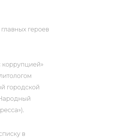
 главных героев
с коррупцией»
литологом
й городской
«Народный
ресса»).
списку в