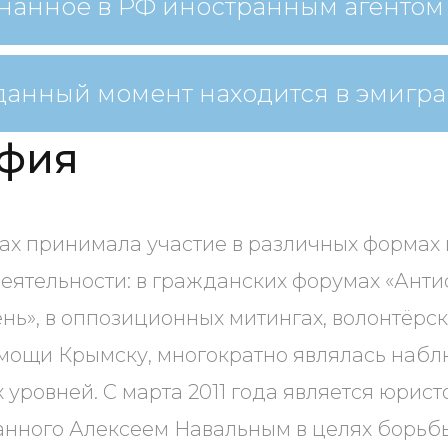
нанное в РФ иностранным агентом
данный момент находится в эмигр
фия
дах принимала участие в различных формах
еятельности: в гражданских форумах «Анти
нь», в оппозиционных митингах, волонтёрс
мощи Крымску, многократно являлась наб
 уровней. С марта 2011 года является юрист
анного Алексеем Навальным в целях борьб