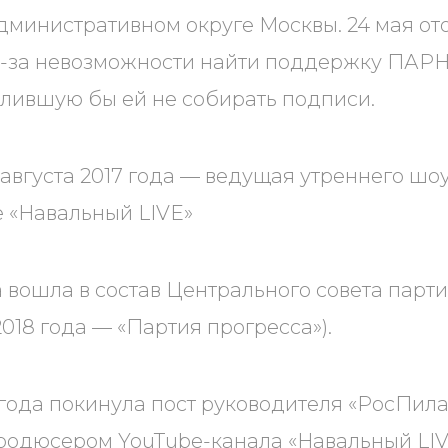
министративном округе Москвы. 24 мая от
з-за невозможности найти поддержку ПАР
олившую бы ей не собирать подписи.
1 августа 2017 года — ведущая утреннего шоу
 «Навальный LIVE»
да вошла в состав Центрального совета парт
018 года — «Партия прогресса»).
 года покинула пост руководителя «РосПила»
одюсером YouTube-канала «Навальный LIVE