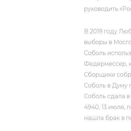
руководить «Р
В 2019 году Лю
выборы в Мосго
Соболь исполь
Федермессер, к
Сборщики собр
Соболь в Думу 
Соболь сдала 
4940. 13 июля, 
нашла брак в п