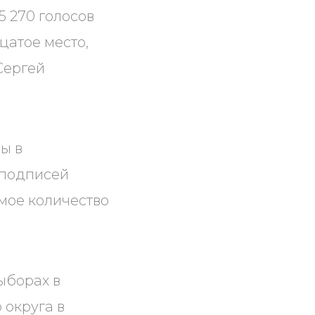
 270 голосов
цатое место,
Сергей
ы в
 подписей
мое количество
ыборах в
 округа в