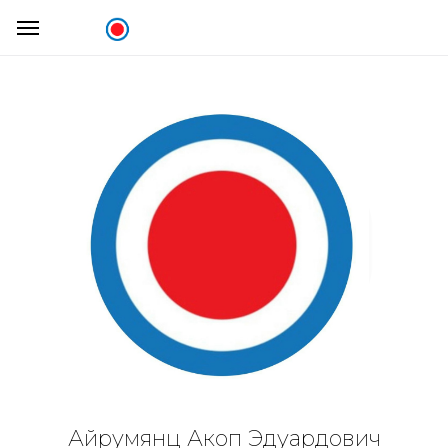
Айрумянц Акоп Эдуардович