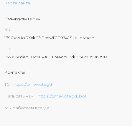
Карта сайта
Поддержать нас
BTC
139CVvHoRXxkGftPnswTCP974JSHHbMXan
ETH
0x76156dAdFBc6C4AC1F314dcE3dF05FcC1511689D
Контакты
TG
https://t.me/votegd
Написать нам
https://t.me/votegd_bot
Мы работаем всегда