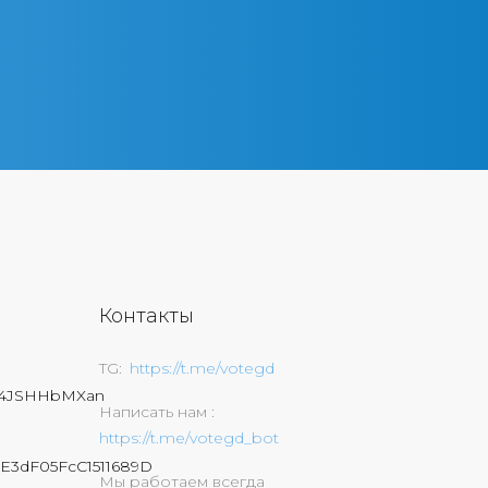
Контакты
TG
https://t.me/votegd
74JSHHbMXan
Написать нам
https://t.me/votegd_bot
E3dF05FcC1511689D
Мы работаем всегда