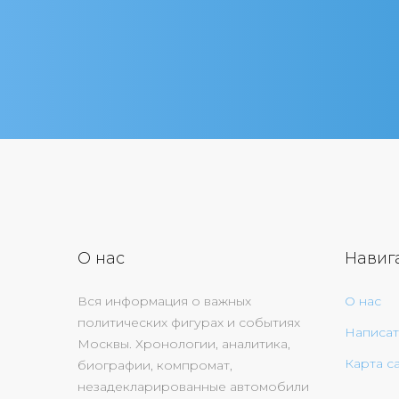
О нас
Навиг
Вся информация о важных
О нас
политических фигурах и событиях
Написат
Москвы. Хронологии, аналитика,
Карта с
биографии, компромат,
незадекларированные автомобили