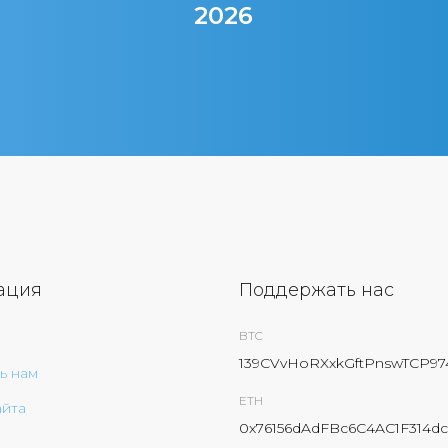
2026
ация
Поддержать нас
BTC
139CVvHoRXxkGftPnswTCP9
ь нам
ETH
айта
0x76156dAdFBc6C4AC1F314dc