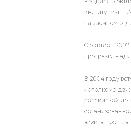
Родился 6 октя
институт им. П
на заочном отд
С октября 2002
программ Радио
В 2004 году вс
исполкома движ
российской дел
организованной
визита прошла