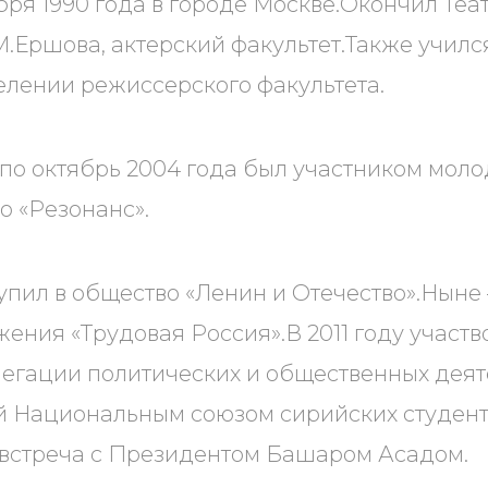
бря 1990 года в городе Москве.Окончил Те
.М.Ершова, актерский факультет.Также учил
елении режиссерского факультета.
 по октябрь 2004 года был участником мол
 «Резонанс».
тупил в общество «Ленин и Отечество».Ныне
ения «Трудовая Россия».В 2011 году участв
егации политических и общественных деят
 Национальным союзом сирийских студенто
 встреча с Президентом Башаром Асадом.