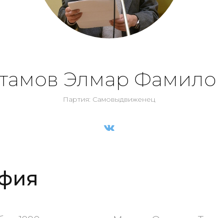
стамов Элмар Фамило
Партия: Самовыдвиженец
фия