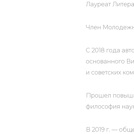
Лауреат Литера
Член Молодежно
С 2018 года ав
основанного В
и советских ко
Прошел повыше
философия наук
В 2019 г. — об