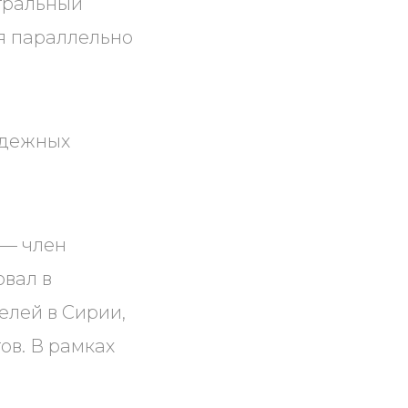
атральный
ся параллельно
одежных
 — член
овал в
елей в Сирии,
в. В рамках