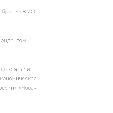
 собрания ВМО
спондентом
ды статьи и
«Экономическая
оссии», «Новая