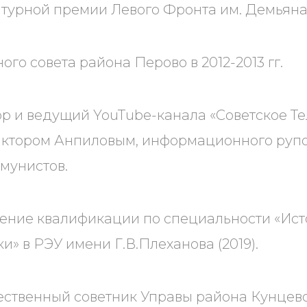
турной премии Левого Фронта им. Демьяна 
го совета района Перово в 2012-2013 гг.
тор и ведущий YouTube-канала «Советское Т
иктором Анпиловым, информационного рупо
ммунистов.
ние квалификации по специальности «Ист
и» в РЭУ имени Г.В.Плеханова (2019).
щественный советник Управы района Кунцево