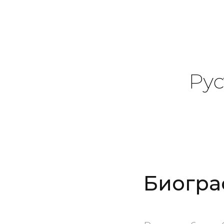
Ру
Биогра