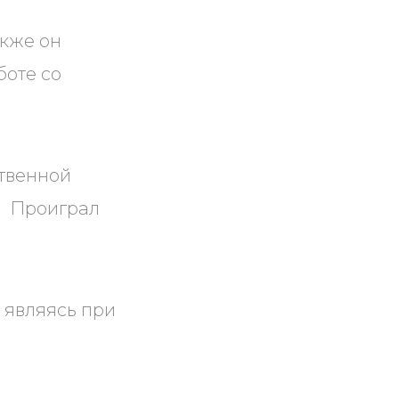
акже он
боте со
ственной
. Проиграл
 являясь при