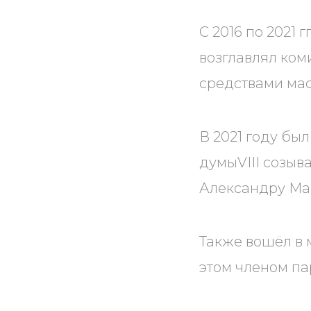
С 2016 по 2021 
возглавлял ком
средствами ма
В 2021 году бы
думыVIII созыв
Александру Маж
Также вошёл в 
этом членом па