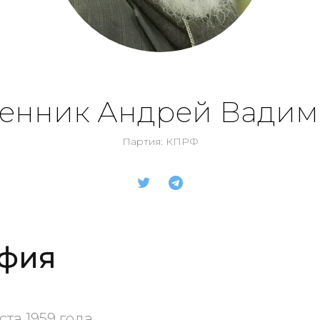
бенник Андрей Вадим
Партия: КПРФ
фия
ста 1959 года.