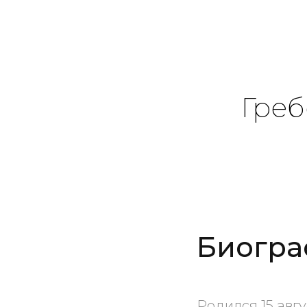
Гре
Биогра
Родился 15 авгу