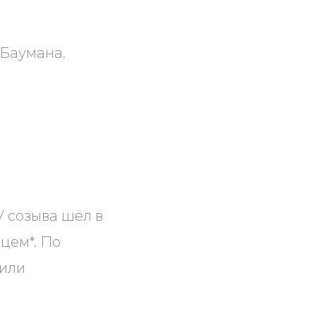
 Баумана.
V созыва шёл в
цем*. По
чили