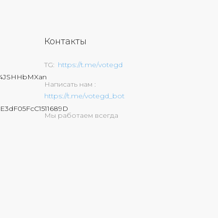
Контакты
TG
https://t.me/votegd
74JSHHbMXan
Написать нам
https://t.me/votegd_bot
E3dF05FcC1511689D
Мы работаем всегда