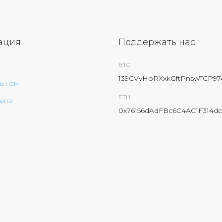
ация
Поддержать нас
BTC
139CVvHoRXxkGftPnswTCP9
ь нам
ETH
айта
0x76156dAdFBc6C4AC1F314dc