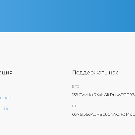
ация
Поддержать нас
BTC
139CVvHoRXxkGftPnswTCP9
ь нам
ETH
айта
0x76156dAdFBc6C4AC1F314dc