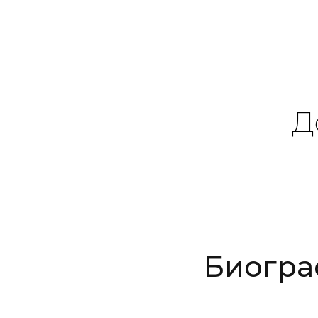
Д
Биогра