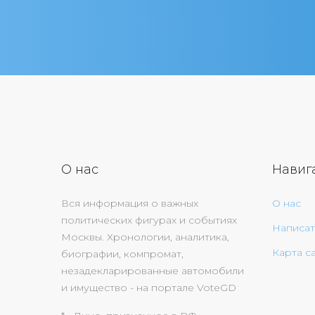
О нас
Навиг
Вся информация о важных
О нас
политических фигурах и событиях
Написат
Москвы. Хронологии, аналитика,
Карта с
биографии, компромат,
незадекларированные автомобили
и имущество - на портале VoteGD