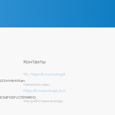
Контакты
TG
https://t.me/votegd
74JSHHbMXan
Написать нам
https://t.me/votegd_bot
E3dF05FcC1511689D
Мы работаем всегда