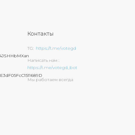
Контакты
TG
https://t.me/votegd
74JSHHbMXan
Написать нам
https://t.me/votegd_bot
E3dF05FcC1511689D
Мы работаем всегда