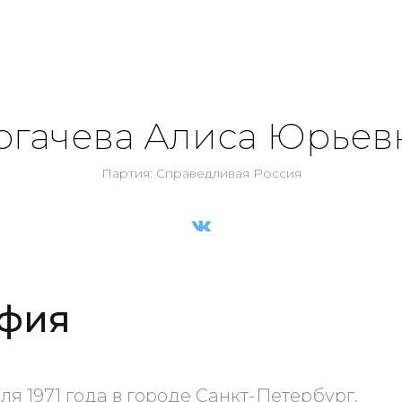
огачева Алиса Юрьев
Партия: Справедливая Россия
фия
ля 1971 года в городе Санкт-Петербург.