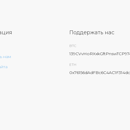
ация
Поддержать нас
BTC
139CVvHoRXxkGftPnswTCP9
ь нам
ETH
айта
0x76156dAdFBc6C4AC1F314dc