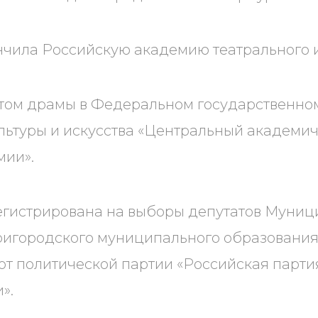
ончила Российскую академию театрального и
стом драмы в Федеральном государственн
ьтуры и искусства «Центральный академич
мии».
регистрирована на выборы депутатов Муни
ригородского муниципального образования
от политической партии «Российская парти
».