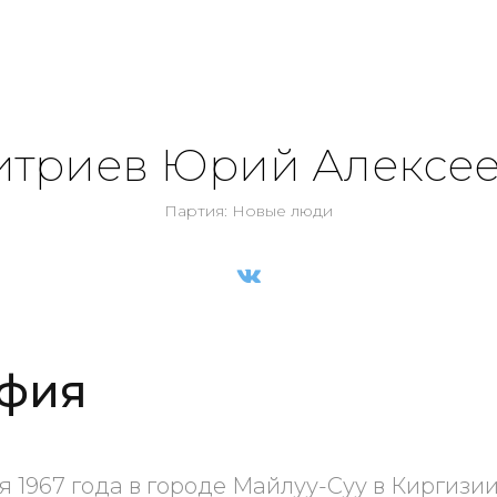
триев Юрий Алексе
Партия: Новые люди
фия
я 1967 года в городе Майлуу-Суу в Киргизи