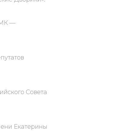
«МК —
епутатов
ийского Совета
мени Екатерины