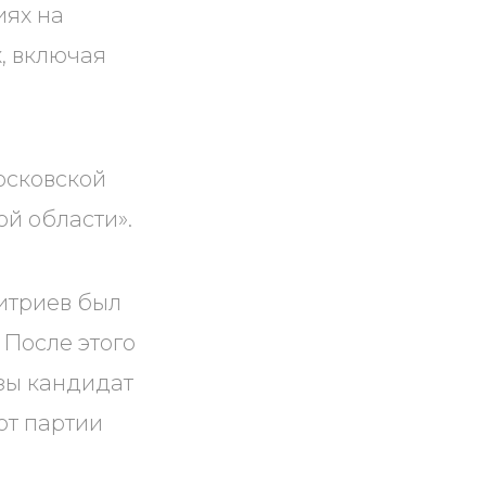
иях на
, включая
осковской
й области».
итриев был
 После этого
азы кандидат
от партии