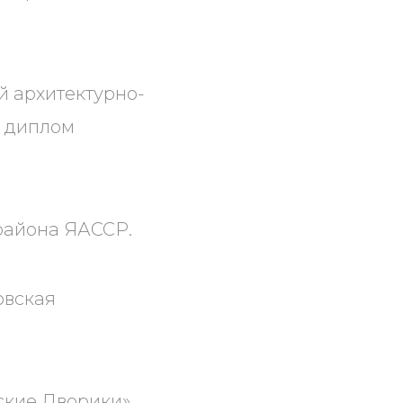
й архитектурно-
л диплом
 района ЯАССР.
овская
ские Дворики».