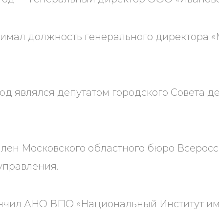
нимал должность генерального директора 
 год являлся депутатом городского Совета д
член Московского областного бюро Всеросс
управления.
кончил АНО ВПО «Национальный Институт и