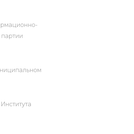
формационно-
 партии
муниципальном
 Института